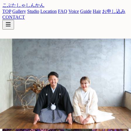
こぶたしゃしんかん
TOP
Gallery
Studio
Location
FAQ
Voice
Guide
Hair
お申し込み
CONTACT
写真で残す、一番幸せな瞬間。