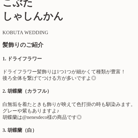
こぶた
しゃしんかん
KOBUTA WEDDING
髪飾りのご紹介
1. ドライフラワー
ドライフラワー髪飾りは1つ1つが細かくて種類が豊富！
後ろ全体を繋げてつける方が多いですよ◎
2. 胡蝶蘭（カラフル）
白無垢を着たときも飾りが映えて色打掛の時も馴染みます。
グレーや紫もありますよ♪
胡蝶蘭は@nenesdeco様の商品です◎
3. 胡蝶蘭（白）