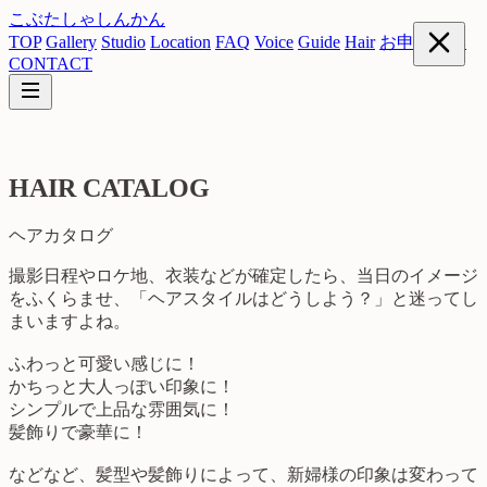
こぶたしゃしんかん
TOP
Gallery
Studio
Location
FAQ
Voice
Guide
Hair
お申し込み
CONTACT
HAIR CATALOG
ヘアカタログ
撮影日程やロケ地、衣装などが確定したら、当日のイメージ
をふくらませ、「ヘアスタイルはどうしよう？」と迷ってし
まいますよね。
ふわっと可愛い感じに！
かちっと大人っぽい印象に！
シンプルで上品な雰囲気に！
髪飾りで豪華に！
などなど、髪型や髪飾りによって、新婦様の印象は変わって