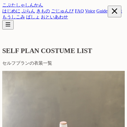
こぶたしゃしんかん
はじめに
ぷらん
きもの
ごじゅんび
FAQ
Voice
Guide
Hair
お
もうしこみ
ばしょ
おといあわせ
SELF PLAN COSTUME LIST
セルフプランの衣装一覧